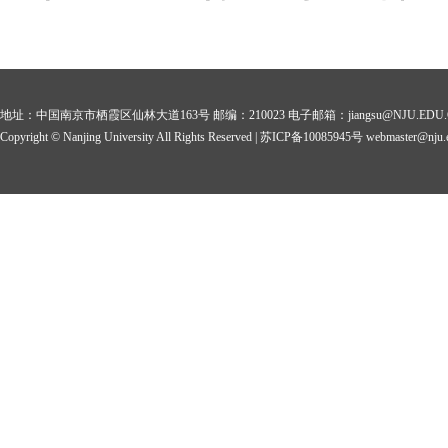
地址：中国南京市栖霞区仙林大道163号 邮编：210023 电子邮箱：jiangsu@NJU.EDU.
Copyright © Nanjing University All Rights Reserved | 苏ICP备10085945号 webmaster@nju.