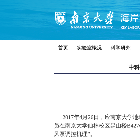
首页
实验室概况
科学研究
中科
2017
年
4
月
26
日，应南京大学地
员在南京大学仙林校区昆山楼
B427
风泵调控机理”。