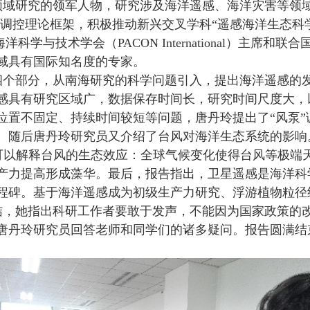
领域研究的领军人物，研究涉及海洋遥感、海洋灾害等领域
”调控理论框架，积极推动新兴交叉学科“遥感海洋生态科
海洋科学与技术学会（
PACON International
）主席和联合
域具有国际知名度的专家。
四个部分，从南海研究的科学问题引入，提出海洋遥感的
感具有研究区域广，数据保存时间长，研究时间尺度大，
位置不固定、持续时间较短等问题，唐丹玲提出了“风泵”
。随后唐丹玲研究员又介绍了台风对海洋生态系统的影响
样可以解释台风的生态效应：全球气候变化使得台风等极端
产力提高形成藻华。最后，报告指出，卫星遥感是海洋科
程碑。基于海洋遥感成为初级生产力研究、浮游植物粒径
结，她指出科研工作者要敢于发声，不能因为国家政策的
唐丹玲研究员回答老师和同学们的诸多疑问。报告圆满结